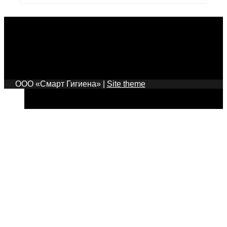
Информация сайта является собственностью ООО
«Смарт Гигиена». Несанкционированное
использование или копирование информации
сайта может привести к нарушению авторских прав
и повлечь административную и уголовную
ответственность.
ООО «Смарт Гигиена»
|
Site theme